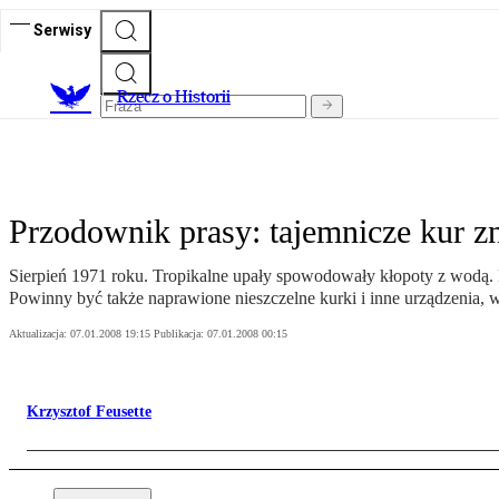
Serwisy
R
zecz o Historii
Przodownik prasy: tajemnicze kur zn
Sierpień 1971 roku. Tropikalne upały spowodowały kłopoty z wodą.
Powinny być także naprawione nieszczelne kurki i inne urządzenia, 
Aktualizacja:
07.01.2008 19:15
Publikacja:
07.01.2008 00:15
Krzysztof Feusette