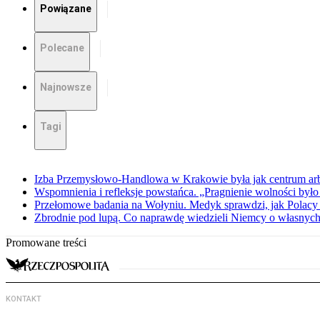
Powiązane
Polecane
Najnowsze
Tagi
Izba Przemysłowo-Handlowa w Krakowie była jak centrum arbit
Wspomnienia i refleksje powstańca. „Pragnienie wolności było 
Przełomowe badania na Wołyniu. Medyk sprawdzi, jak Polacy 
Zbrodnie pod lupą. Co naprawdę wiedzieli Niemcy o własnych
Promowane treści
KONTAKT