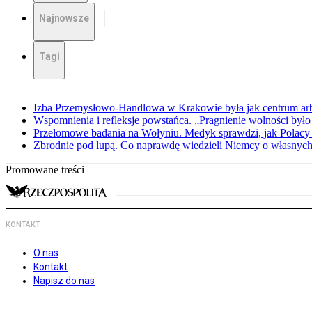
Najnowsze
Tagi
Izba Przemysłowo-Handlowa w Krakowie była jak centrum arbit
Wspomnienia i refleksje powstańca. „Pragnienie wolności było 
Przełomowe badania na Wołyniu. Medyk sprawdzi, jak Polacy 
Zbrodnie pod lupą. Co naprawdę wiedzieli Niemcy o własnych
Promowane treści
KONTAKT
O nas
Kontakt
Napisz do nas