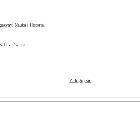
!
azyny: Nauka i Historia.
ki i ze świata.
Zaloguj się