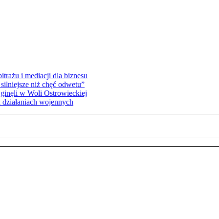
rażu i mediacji dla biznesu
silniejsze niż chęć odwetu”
ginęli w Woli Ostrowieckiej
 działaniach wojennych