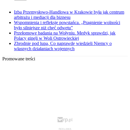
Izba Przemysłowo-Handlowa w Krakowie była jak centrum
arbitrażu i mediacji dla biznesu
Wspomnienia i refleksje powstańca. „Pragnienie wolności
było silniejsze niż chęć odwetu”
Przełomowe badania na Wołyniu. Medyk sprawdzi, jak
Polacy ginęli w Woli Ostrowieckiej
Zbrodnie pod lupą. Co naprawdę wiedzieli Niemcy o
własnych działaniach wojennych
Promowane treści