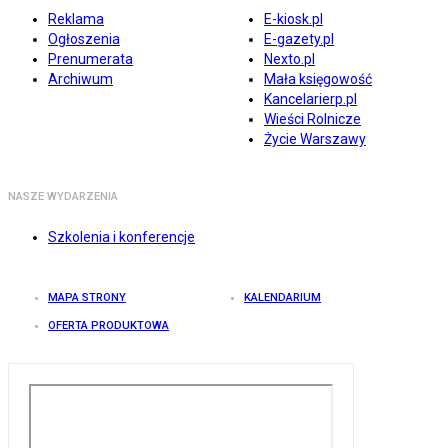
Reklama
E-kiosk.pl
Ogłoszenia
E-gazety.pl
Prenumerata
Nexto.pl
Archiwum
Mała księgowość
Kancelarierp.pl
Wieści Rolnicze
Życie Warszawy
NASZE WYDARZENIA
Szkolenia i konferencje
MAPA STRONY
KALENDARIUM
OFERTA PRODUKTOWA