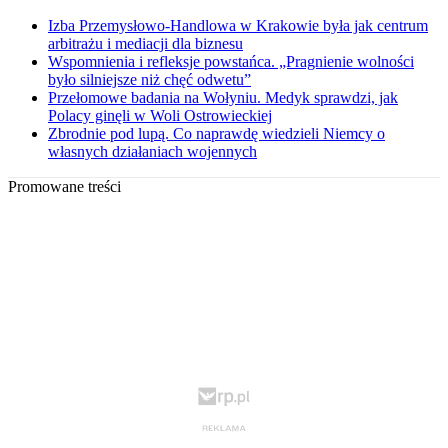
Izba Przemysłowo-Handlowa w Krakowie była jak centrum
arbitrażu i mediacji dla biznesu
Wspomnienia i refleksje powstańca. „Pragnienie wolności
było silniejsze niż chęć odwetu”
Przełomowe badania na Wołyniu. Medyk sprawdzi, jak
Polacy ginęli w Woli Ostrowieckiej
Zbrodnie pod lupą. Co naprawdę wiedzieli Niemcy o
własnych działaniach wojennych
Promowane treści