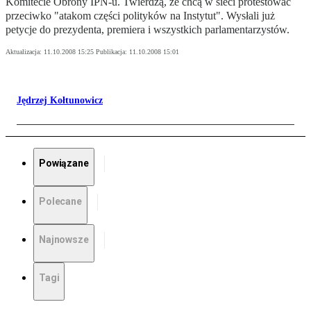
Komitecie Obrony IPN-u. Twierdzą, że chcą w sieci protestować
przeciwko "atakom części polityków na Instytut". Wysłali już
petycje do prezydenta, premiera i wszystkich parlamentarzystów.
Aktualizacja:
11.10.2008 15:25
Publikacja:
11.10.2008 15:01
Jędrzej Kołtunowicz
Powiązane
Polecane
Najnowsze
Tagi