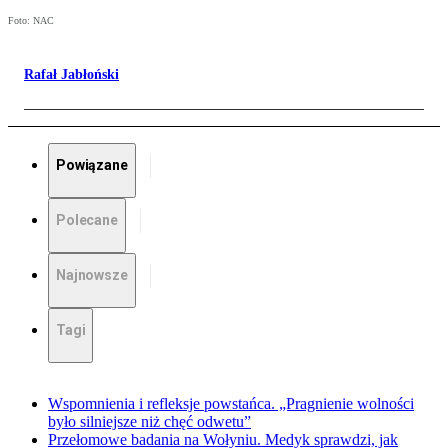
Foto: NAC
Rafał Jabłoński
Powiązane
Polecane
Najnowsze
Tagi
Wspomnienia i refleksje powstańca. „Pragnienie wolności
było silniejsze niż chęć odwetu”
Przełomowe badania na Wołyniu. Medyk sprawdzi, jak