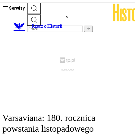
Serwisy
R
zecz o Historii
Varsaviana: 180. rocznica
powstania listopadowego