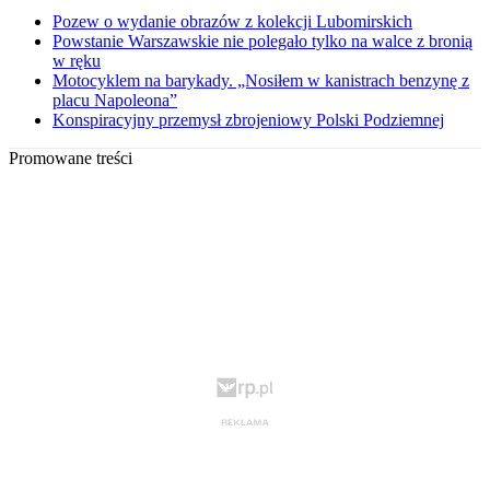
Pozew o wydanie obrazów z kolekcji Lubomirskich
Powstanie Warszawskie nie polegało tylko na walce z bronią
w ręku
Motocyklem na barykady. „Nosiłem w kanistrach benzynę z
placu Napoleona”
Konspiracyjny przemysł zbrojeniowy Polski Podziemnej
Promowane treści