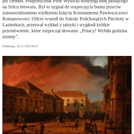
już ciemno. Podporucznik Piotr Wysocki dostrzegł łunę płonącego
na Solcu browaru. Był to sygnał do rozpoczęcia buntu przeciw
znienawidzonemu wielkiemu księciu Konstantemu Pawłowiczowi
Romanowowi. Oficer wszedł do Szkoły Podchorążych Piechoty w
Łazienkach, przerwał wykład z taktyki i wygłosił krótkie
przemówienie, które rozpoczął słowami: „Polacy! Wybiła godzina
zemsty”.
Publikacja:
29.11.2024 04:37