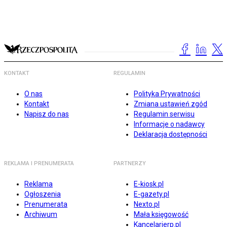
KONTAKT
REGULAMIN
O nas
Polityka Prywatności
Kontakt
Zmiana ustawień zgód
Napisz do nas
Regulamin serwisu
Informacje o nadawcy
Deklaracja dostępności
REKLAMA I PRENUMERATA
PARTNERZY
Reklama
E-kiosk.pl
Ogłoszenia
E-gazety.pl
Prenumerata
Nexto.pl
Archiwum
Mała księgowość
Kancelarierp.pl