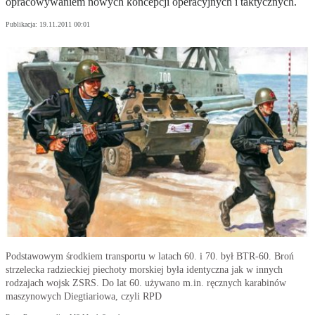
opracowywaniem nowych koncepcji operacyjnych i taktycznych.
Publikacja:
19.11.2011 00:01
Podstawowym środkiem transportu w latach 60. i 70. był BTR-60. Broń
strzelecka radzieckiej piechoty morskiej była identyczna jak w innych
rodzajach wojsk ZSRS. Do lat 60. używano m.in. ręcznych karabinów
maszynowych Diegtiariowa, czyli RPD