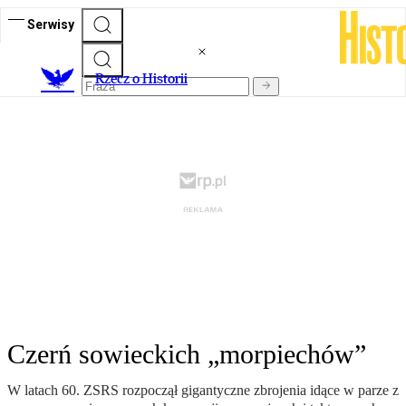
Serwisy
R
zecz o Historii
Czerń sowieckich „morpiechów”
W latach 60. ZSRS rozpoczął gigantyczne zbrojenia idące w parze z