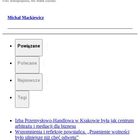
Foto: Rzeczpospolita, MS Marek Szyszko
Michał Mackiewicz
Powiązane
Polecane
Najnowsze
Tagi
Izba Przemysłowo-Handlowa w Krakowie była jak centrum
arbitrażu i mediacji dla biznesu
Wspomnienia i refleksje powstańca. „Pragnienie wolności
było silniejsze niż chęć odwetu”