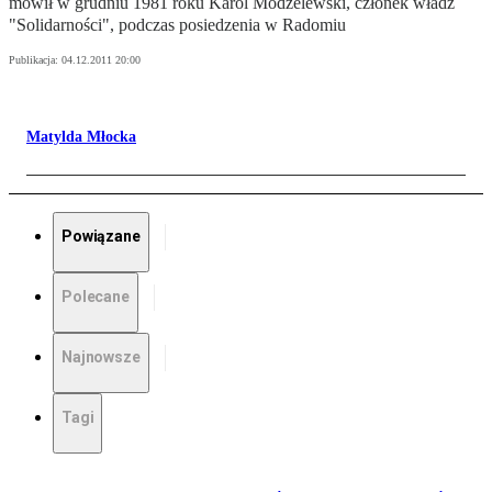
mówił w grudniu 1981 roku Karol Modzelewski, członek władz
"Solidarności", podczas posiedzenia w Radomiu
Publikacja:
04.12.2011 20:00
Matylda Młocka
Powiązane
Polecane
Najnowsze
Tagi