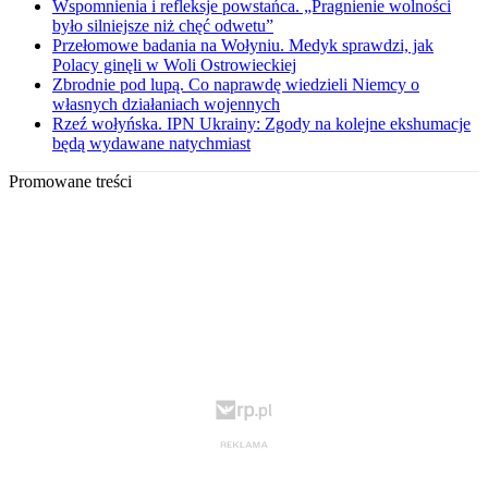
Wspomnienia i refleksje powstańca. „Pragnienie wolności
było silniejsze niż chęć odwetu”
Przełomowe badania na Wołyniu. Medyk sprawdzi, jak
Polacy ginęli w Woli Ostrowieckiej
Zbrodnie pod lupą. Co naprawdę wiedzieli Niemcy o
własnych działaniach wojennych
Rzeź wołyńska. IPN Ukrainy: Zgody na kolejne ekshumacje
będą wydawane natychmiast
Promowane treści