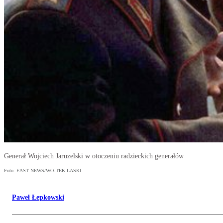
Generał Wojciech Jaruzelski w otoczeniu radzieckich generałów
Foto: EAST NEWS/WOJTEK LASKI
Paweł Łepkowski