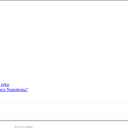
 ręku
lacu Napoleona”
REGULAMIN