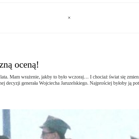
czną oceną!
ata. Mam wrażenie, jakby to było wczoraj… I chociaż świat się zmienił
j decyzji generała Wojciecha Jaruzelskiego. Najprościej byłoby ją po