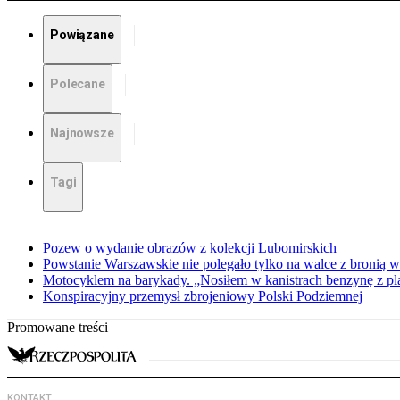
Powiązane
Polecane
Najnowsze
Tagi
Pozew o wydanie obrazów z kolekcji Lubomirskich
Powstanie Warszawskie nie polegało tylko na walce z bronią w
Motocyklem na barykady. „Nosiłem w kanistrach benzynę z p
Konspiracyjny przemysł zbrojeniowy Polski Podziemnej
Promowane treści
KONTAKT