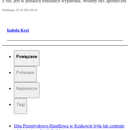
z SB, jest w polskich rodzinach wypierana. Wolimy być apolityczni
Publikacja:
07.03.2013 00:16
Izabela Kraj
Powiązane
Polecane
Najnowsze
Tagi
Izba Przemysłowo-Handlowa w Krakowie była jak centrum