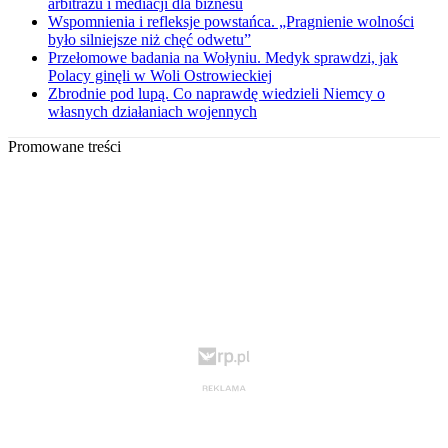
arbitrażu i mediacji dla biznesu
Wspomnienia i refleksje powstańca. „Pragnienie wolności
było silniejsze niż chęć odwetu”
Przełomowe badania na Wołyniu. Medyk sprawdzi, jak
Polacy ginęli w Woli Ostrowieckiej
Zbrodnie pod lupą. Co naprawdę wiedzieli Niemcy o
własnych działaniach wojennych
Promowane treści