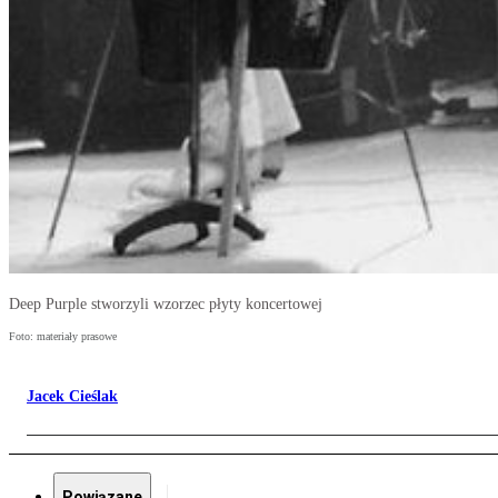
Deep Purple stworzyli wzorzec płyty koncertowej
Foto: materiały prasowe
Jacek Cieślak
Powiązane