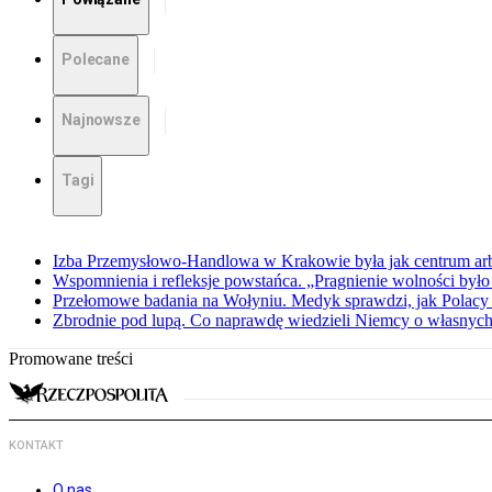
Polecane
Najnowsze
Tagi
Izba Przemysłowo-Handlowa w Krakowie była jak centrum arbit
Wspomnienia i refleksje powstańca. „Pragnienie wolności było 
Przełomowe badania na Wołyniu. Medyk sprawdzi, jak Polacy 
Zbrodnie pod lupą. Co naprawdę wiedzieli Niemcy o własnych
Promowane treści
KONTAKT
O nas