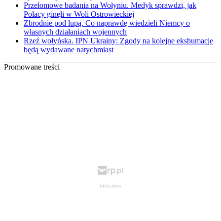
Przełomowe badania na Wołyniu. Medyk sprawdzi, jak
Polacy ginęli w Woli Ostrowieckiej
Zbrodnie pod lupą. Co naprawdę wiedzieli Niemcy o
własnych działaniach wojennych
Rzeź wołyńska. IPN Ukrainy: Zgody na kolejne ekshumacje
będą wydawane natychmiast
Promowane treści