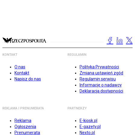
KONTAKT
REGULAMIN
O nas
Polityka Prywatności
Kontakt
Zmiana ustawień zgód
Napisz do nas
Regulamin serwisu
Informacje o nadawcy
Deklaracja dostępności
REKLAMA I PRENUMERATA
PARTNERZY
Reklama
E-kiosk.pl
Ogłoszenia
E-gazety.pl
Prenumerata
Nexto.pl