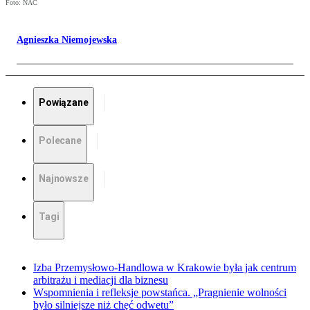
Foto: NAC
Agnieszka Niemojewska
Powiązane
Polecane
Najnowsze
Tagi
Izba Przemysłowo-Handlowa w Krakowie była jak centrum
arbitrażu i mediacji dla biznesu
Wspomnienia i refleksje powstańca. „Pragnienie wolności
było silniejsze niż chęć odwetu”