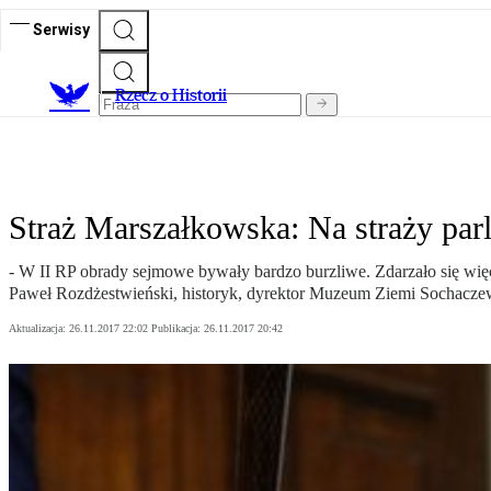
Serwisy
R
zecz o Historii
Straż Marszałkowska: Na straży par
- W II RP obrady sejmowe bywały bardzo burzliwe. Zdarzało się wię
Paweł Rozdżestwieński, historyk, dyrektor Muzeum Ziemi Sochaczew
Aktualizacja:
26.11.2017 22:02
Publikacja:
26.11.2017 20:42