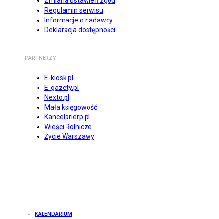
Zmiana ustawień zgód
Regulamin serwisu
Informacje o nadawcy
Deklaracja dostępności
PARTNERZY
E-kiosk.pl
E-gazety.pl
Nexto.pl
Mała księgowość
Kancelarierp.pl
Wieści Rolnicze
Życie Warszawy
KALENDARIUM