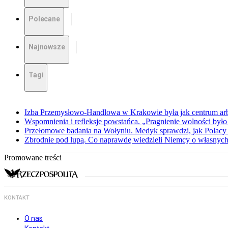
Polecane
Najnowsze
Tagi
Izba Przemysłowo-Handlowa w Krakowie była jak centrum arbit
Wspomnienia i refleksje powstańca. „Pragnienie wolności było 
Przełomowe badania na Wołyniu. Medyk sprawdzi, jak Polacy 
Zbrodnie pod lupą. Co naprawdę wiedzieli Niemcy o własnych
Promowane treści
KONTAKT
O nas