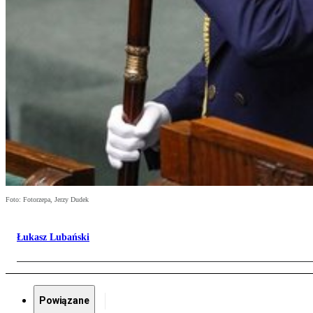
Foto: Fotorzepa, Jerzy Dudek
Łukasz Lubański
Powiązane