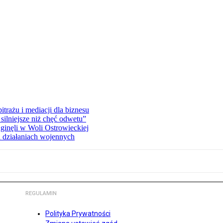
rażu i mediacji dla biznesu
silniejsze niż chęć odwetu”
ginęli w Woli Ostrowieckiej
 działaniach wojennych
REGULAMIN
Polityka Prywatności