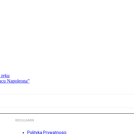
 ręku
lacu Napoleona”
REGULAMIN
Polityka Prywatności