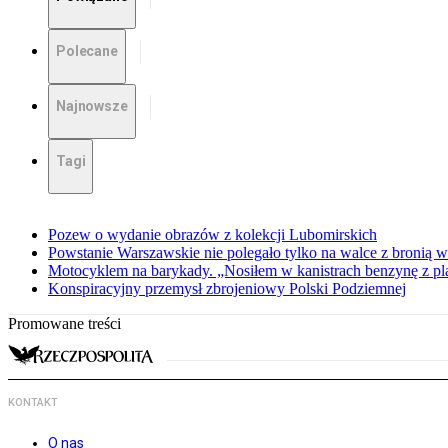
Polecane
Najnowsze
Tagi
Pozew o wydanie obrazów z kolekcji Lubomirskich
Powstanie Warszawskie nie polegało tylko na walce z bronią w
Motocyklem na barykady. „Nosiłem w kanistrach benzynę z p
Konspiracyjny przemysł zbrojeniowy Polski Podziemnej
Promowane treści
KONTAKT
O nas