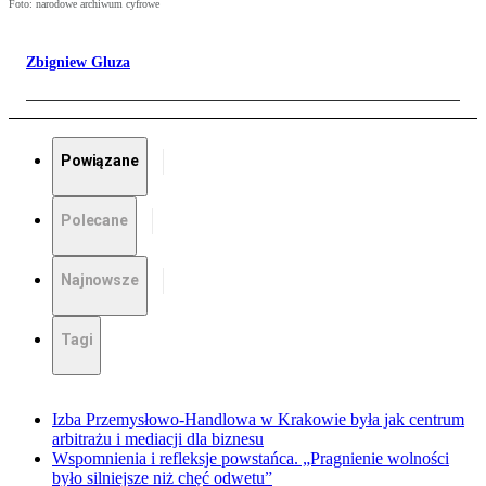
Foto: narodowe archiwum cyfrowe
Zbigniew Gluza
Powiązane
Polecane
Najnowsze
Tagi
Izba Przemysłowo-Handlowa w Krakowie była jak centrum
arbitrażu i mediacji dla biznesu
Wspomnienia i refleksje powstańca. „Pragnienie wolności
było silniejsze niż chęć odwetu”