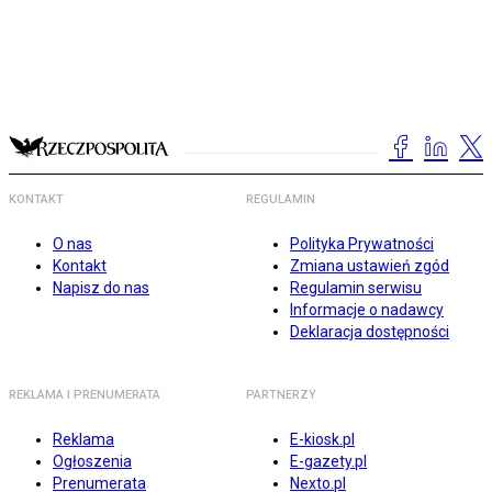
KONTAKT
REGULAMIN
O nas
Polityka Prywatności
Kontakt
Zmiana ustawień zgód
Napisz do nas
Regulamin serwisu
Informacje o nadawcy
Deklaracja dostępności
REKLAMA I PRENUMERATA
PARTNERZY
Reklama
E-kiosk.pl
Ogłoszenia
E-gazety.pl
Prenumerata
Nexto.pl