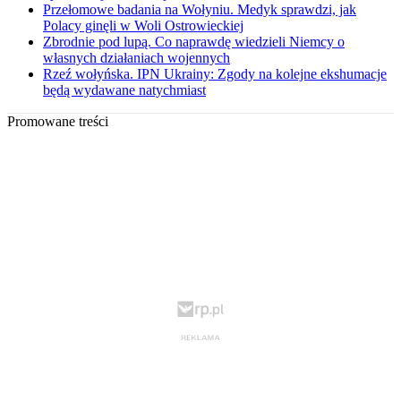
Przełomowe badania na Wołyniu. Medyk sprawdzi, jak
Polacy ginęli w Woli Ostrowieckiej
Zbrodnie pod lupą. Co naprawdę wiedzieli Niemcy o
własnych działaniach wojennych
Rzeź wołyńska. IPN Ukrainy: Zgody na kolejne ekshumacje
będą wydawane natychmiast
Promowane treści