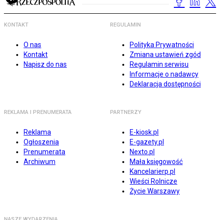
KONTAKT
REGULAMIN
O nas
Polityka Prywatności
Kontakt
Zmiana ustawień zgód
Napisz do nas
Regulamin serwisu
Informacje o nadawcy
Deklaracja dostępności
REKLAMA I PRENUMERATA
PARTNERZY
Reklama
E-kiosk.pl
Ogłoszenia
E-gazety.pl
Prenumerata
Nexto.pl
Archiwum
Mała księgowość
Kancelarierp.pl
Wieści Rolnicze
Życie Warszawy
NASZE WYDARZENIA