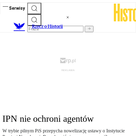
Serwisy
R
zecz o Historii
IPN nie ochroni agentów
W trybie pilnym PiS przepycha nowelizację ustawy o Instytucie