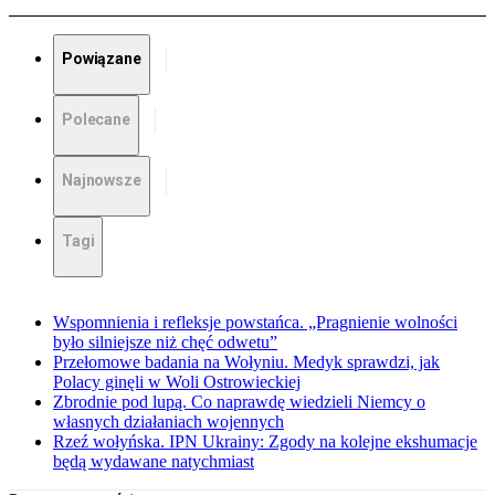
Powiązane
Polecane
Najnowsze
Tagi
Wspomnienia i refleksje powstańca. „Pragnienie wolności
było silniejsze niż chęć odwetu”
Przełomowe badania na Wołyniu. Medyk sprawdzi, jak
Polacy ginęli w Woli Ostrowieckiej
Zbrodnie pod lupą. Co naprawdę wiedzieli Niemcy o
własnych działaniach wojennych
Rzeź wołyńska. IPN Ukrainy: Zgody na kolejne ekshumacje
będą wydawane natychmiast