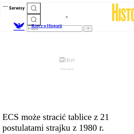
Serwisy
R
zecz o Historii
ECS może stracić tablice z 21
postulatami strajku z 1980 r.