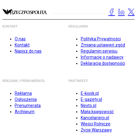
KONTAKT
REGULAMIN
O nas
Polityka Prywatności
Kontakt
Zmiana ustawień zgód
Napisz do nas
Regulamin serwisu
Informacje o nadawcy
Deklaracja dostępności
REKLAMA I PRENUMERATA
PARTNERZY
Reklama
E-kiosk.pl
Ogłoszenia
E-gazety.pl
Prenumerata
Nexto.pl
Archiwum
Mała księgowość
Kancelarierp.pl
Wieści Rolnicze
Życie Warszawy