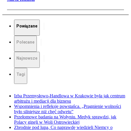
Powiązane
Polecane
Najnowsze
Tagi
Izba Przemysłowo-Handlowa w Krakowie była jak centrum
arbitrażu i mediacji dla biznesu
Wspomnienia i refleksje powstańca. „Pragnienie wolności
było silniejsze niż chęć odwetu”
Przełomowe badania na Wołyniu. Medyk sprawdzi, jak
Polacy ginęli w Woli Ostrowieckiej
Zbrodnie pod lupą. Co naprawdę wiedzieli Niemcy o