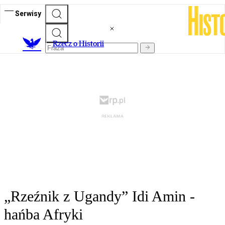
Serwisy
R
zecz o Historii
„Rzeźnik z Ugandy” Idi Amin -
hańba Afryki