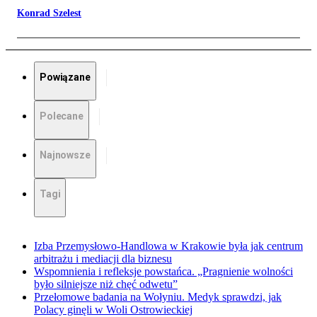
Konrad Szelest
Powiązane
Polecane
Najnowsze
Tagi
Izba Przemysłowo-Handlowa w Krakowie była jak centrum
arbitrażu i mediacji dla biznesu
Wspomnienia i refleksje powstańca. „Pragnienie wolności
było silniejsze niż chęć odwetu”
Przełomowe badania na Wołyniu. Medyk sprawdzi, jak
Polacy ginęli w Woli Ostrowieckiej