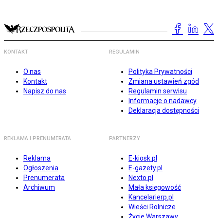
KONTAKT
REGULAMIN
O nas
Polityka Prywatności
Kontakt
Zmiana ustawień zgód
Napisz do nas
Regulamin serwisu
Informacje o nadawcy
Deklaracja dostępności
REKLAMA I PRENUMERATA
PARTNERZY
Reklama
E-kiosk.pl
Ogłoszenia
E-gazety.pl
Prenumerata
Nexto.pl
Archiwum
Mała księgowość
Kancelarierp.pl
Wieści Rolnicze
Życie Warszawy