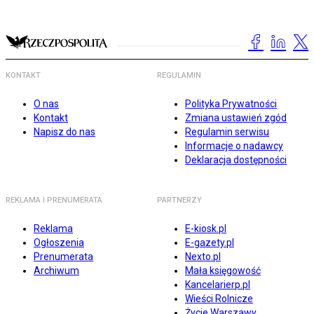
KONTAKT
REGULAMIN
O nas
Polityka Prywatności
Kontakt
Zmiana ustawień zgód
Napisz do nas
Regulamin serwisu
Informacje o nadawcy
Deklaracja dostępności
REKLAMA I PRENUMERATA
PARTNERZY
Reklama
E-kiosk.pl
Ogłoszenia
E-gazety.pl
Prenumerata
Nexto.pl
Archiwum
Mała księgowość
Kancelarierp.pl
Wieści Rolnicze
Życie Warszawy