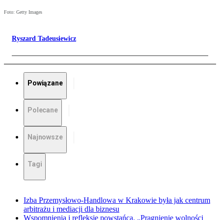
Foto: Getty Images
Ryszard Tadeusiewicz
Powiązane
Polecane
Najnowsze
Tagi
Izba Przemysłowo-Handlowa w Krakowie była jak centrum
arbitrażu i mediacji dla biznesu
Wspomnienia i refleksje powstańca. „Pragnienie wolności