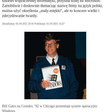
szkielet współczesnej informatyki, przyszła kolej na Microsoft.
Żartobliwie i dosłownie tłumacząc nazwę firmy na język polski,
można użyć określenia „mały-miękki", ale to koncern wielki i
zdecydowanie twardy.
Aktualizacja:
01.04.2021 20:41
Publikacja:
01.04.2021 15:27
Bill Gates na Comdex ’92 w Chicago prezentuje system operacyjny
Windows