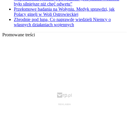
było silniejsze niż chęć odwetu”
Przełomowe badania na Wołyniu. Medyk sprawdzi, jak
Polacy ginęli w Woli Ostrowieckiej
Zbrodnie pod lupą. Co naprawdę wiedzieli Niemcy o
własnych działaniach wojennych
Promowane treści