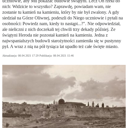
uczniowie, aby Mu pokazać budowle świątyni. Lecz On rzekł do
nich: Widzicie to wszystko? Zaprawdę, powiadam wam, nie
zostanie tu kamień na kamieniu, który by nie był zwalony. A gdy
siedział na Górze Oliwnej, podeszli do Niego uczniowie i pytali na
osobności: Powiedz nam, kiedy to nastąpi...?". Nie odpowiedział,
ale nieliczni z nich doczekali tej chwili trzy dekady później. Ze
świątyni Heroda nie pozostał kamień na kamieniu. Jedna z
najwspanialszych budowli starożytności zamieniła się w pustynny
pył. A wraz z nią na pół tysiąca lat upadło też całe święte miasto.
Aktualizacja:
08.04.2021 17:29
Publikacja:
08.04.2021 15:46