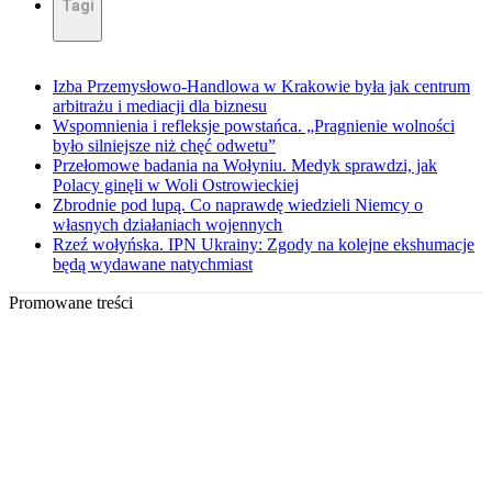
Tagi
Izba Przemysłowo-Handlowa w Krakowie była jak centrum
arbitrażu i mediacji dla biznesu
Wspomnienia i refleksje powstańca. „Pragnienie wolności
było silniejsze niż chęć odwetu”
Przełomowe badania na Wołyniu. Medyk sprawdzi, jak
Polacy ginęli w Woli Ostrowieckiej
Zbrodnie pod lupą. Co naprawdę wiedzieli Niemcy o
własnych działaniach wojennych
Rzeź wołyńska. IPN Ukrainy: Zgody na kolejne ekshumacje
będą wydawane natychmiast
Promowane treści