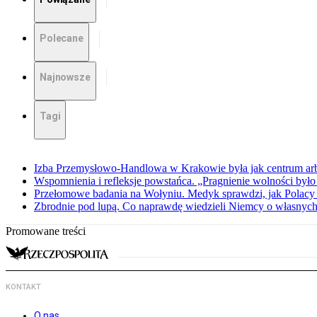
Polecane
Najnowsze
Tagi
Izba Przemysłowo-Handlowa w Krakowie była jak centrum arbit
Wspomnienia i refleksje powstańca. „Pragnienie wolności było 
Przełomowe badania na Wołyniu. Medyk sprawdzi, jak Polacy 
Zbrodnie pod lupą. Co naprawdę wiedzieli Niemcy o własnych
Promowane treści
KONTAKT
O nas