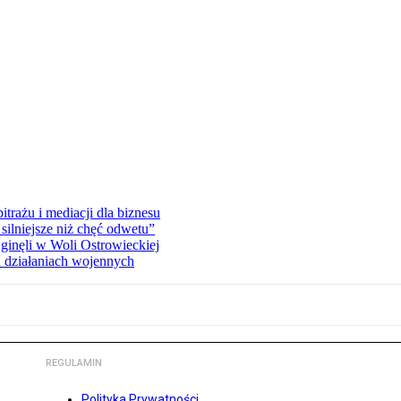
rażu i mediacji dla biznesu
silniejsze niż chęć odwetu”
ginęli w Woli Ostrowieckiej
 działaniach wojennych
REGULAMIN
Polityka Prywatności