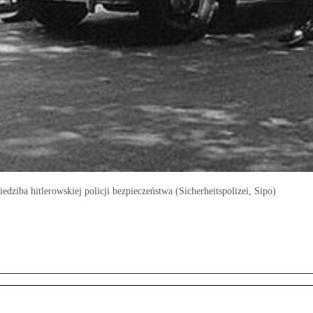
dziba hitlerowskiej policji bezpieczeństwa (Sicherheitspolizei, Sipo)