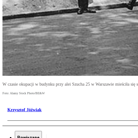
W czasie okupacji w budynku przy alei Szucha 25 w Warszawie mieściła się sie
Foto: Alamy Stock Photo/BE&W
Krzysztof Jóźwiak
Powiązane