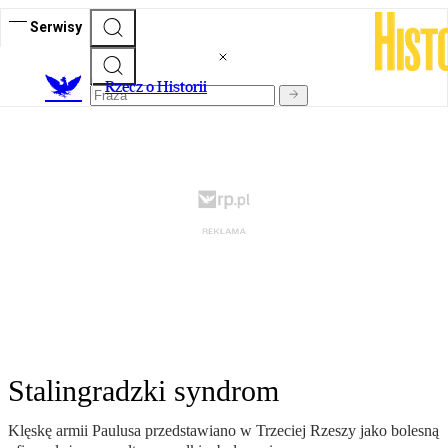
Serwisy
R
zecz o Historii
Stalingradzki syndrom
Klęskę armii Paulusa przedstawiano w Trzeciej Rzeszy jako bolesną