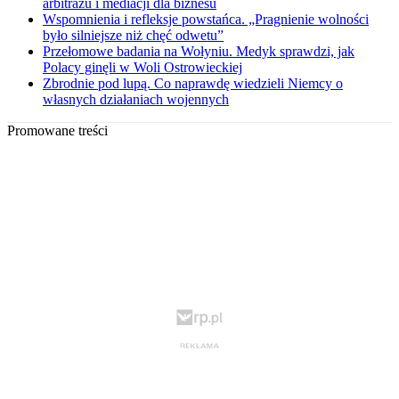
arbitrażu i mediacji dla biznesu
Wspomnienia i refleksje powstańca. „Pragnienie wolności
było silniejsze niż chęć odwetu”
Przełomowe badania na Wołyniu. Medyk sprawdzi, jak
Polacy ginęli w Woli Ostrowieckiej
Zbrodnie pod lupą. Co naprawdę wiedzieli Niemcy o
własnych działaniach wojennych
Promowane treści