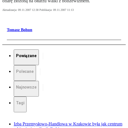
ofiarę złożoną na ołtarzu walki z bolszewizmem.
Aktualizacja:
09.11.2007 12:38
Publikacja:
09.11.2007 11:13
Tomasz Bohun
Powiązane
Polecane
Najnowsze
Tagi
Izba Przemysłowo-Handlowa w Krakowie była jak centrum