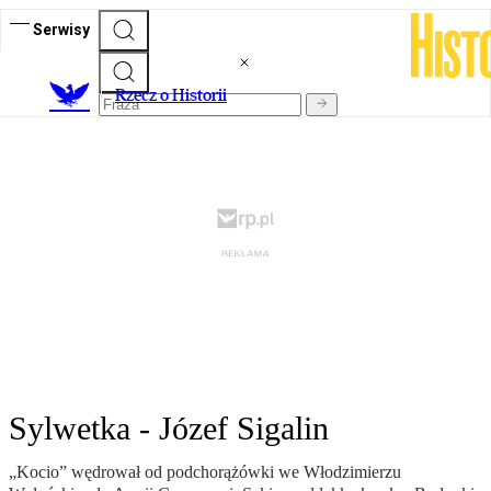
Serwisy
R
zecz o Historii
Sylwetka - Józef Sigalin
„Kocio” wędrował od podchorążówki we Włodzimierzu