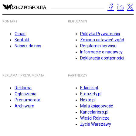
KONTAKT
REGULAMIN
O nas
Polityka Prywatności
Kontakt
Zmiana ustawień zgód
Napisz do nas
Regulamin serwisu
Informacje o nadawcy
Deklaracja dostępności
REKLAMA I PRENUMERATA
PARTNERZY
Reklama
E-kiosk.pl
Ogłoszenia
E-gazety.pl
Prenumerata
Nexto.pl
Archiwum
Mała księgowość
Kancelarierp.pl
Wieści Rolnicze
Życie Warszawy