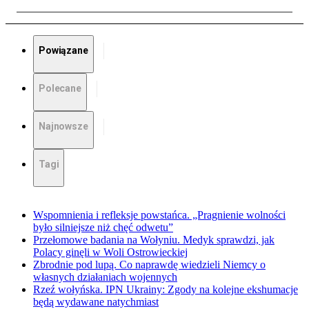
Powiązane
Polecane
Najnowsze
Tagi
Wspomnienia i refleksje powstańca. „Pragnienie wolności
było silniejsze niż chęć odwetu”
Przełomowe badania na Wołyniu. Medyk sprawdzi, jak
Polacy ginęli w Woli Ostrowieckiej
Zbrodnie pod lupą. Co naprawdę wiedzieli Niemcy o
własnych działaniach wojennych
Rzeź wołyńska. IPN Ukrainy: Zgody na kolejne ekshumacje
będą wydawane natychmiast