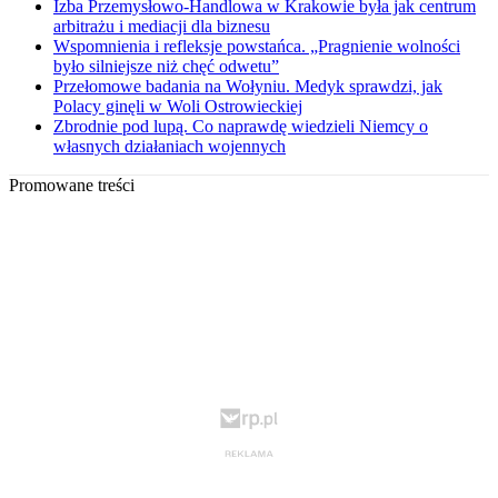
Izba Przemysłowo-Handlowa w Krakowie była jak centrum
arbitrażu i mediacji dla biznesu
Wspomnienia i refleksje powstańca. „Pragnienie wolności
było silniejsze niż chęć odwetu”
Przełomowe badania na Wołyniu. Medyk sprawdzi, jak
Polacy ginęli w Woli Ostrowieckiej
Zbrodnie pod lupą. Co naprawdę wiedzieli Niemcy o
własnych działaniach wojennych
Promowane treści