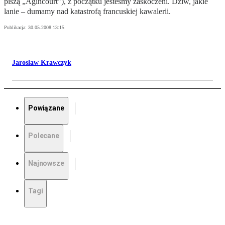
piszą „Agincourt”), z początku jesteśmy zaskoczeni. Dziw, jakie
lanie – dumamy nad katastrofą francuskiej kawalerii.
Publikacja:
30.05.2008 13:15
Jarosław Krawczyk
Powiązane
Polecane
Najnowsze
Tagi