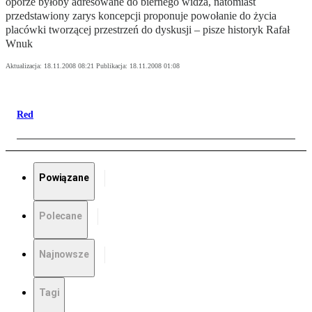
oporze byłoby adresowane do biernego widza, natomiast
przedstawiony zarys koncepcji proponuje powołanie do życia
placówki tworzącej przestrzeń do dyskusji – pisze historyk Rafał
Wnuk
Aktualizacja:
18.11.2008 08:21
Publikacja:
18.11.2008 01:08
Red
Powiązane
Polecane
Najnowsze
Tagi