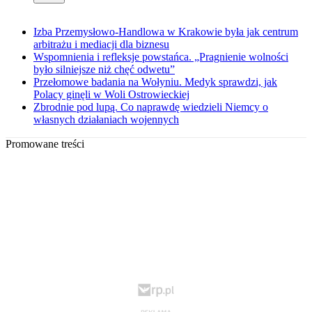
Izba Przemysłowo-Handlowa w Krakowie była jak centrum
arbitrażu i mediacji dla biznesu
Wspomnienia i refleksje powstańca. „Pragnienie wolności
było silniejsze niż chęć odwetu”
Przełomowe badania na Wołyniu. Medyk sprawdzi, jak
Polacy ginęli w Woli Ostrowieckiej
Zbrodnie pod lupą. Co naprawdę wiedzieli Niemcy o
własnych działaniach wojennych
Promowane treści