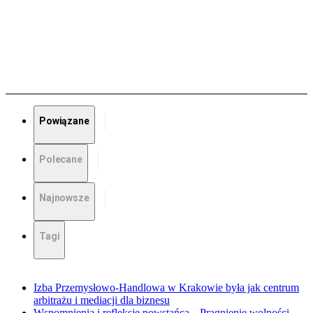
Powiązane
Polecane
Najnowsze
Tagi
Izba Przemysłowo-Handlowa w Krakowie była jak centrum
arbitrażu i mediacji dla biznesu
Wspomnienia i refleksje powstańca. „Pragnienie wolności