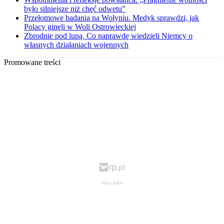
było silniejsze niż chęć odwetu”
Przełomowe badania na Wołyniu. Medyk sprawdzi, jak
Polacy ginęli w Woli Ostrowieckiej
Zbrodnie pod lupą. Co naprawdę wiedzieli Niemcy o
własnych działaniach wojennych
Promowane treści