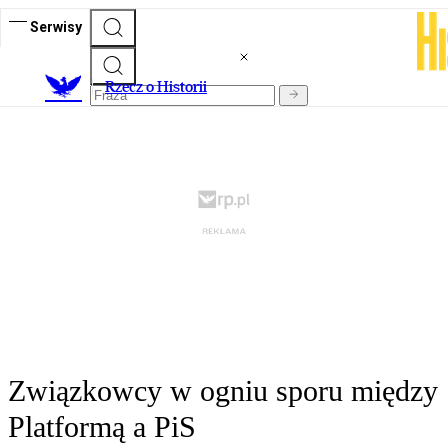
Serwisy
R
zecz o Historii
Związkowcy w ogniu sporu między
Platformą a PiS