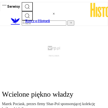
Serwisy
R
zecz o Historii
Wcielone piękno władzy
Marek Pociask, prezes firmy Shar-Pol sponsorującej kolekcję