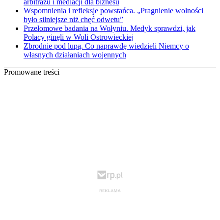
arbitrażu i mediacji dla biznesu
Wspomnienia i refleksje powstańca. „Pragnienie wolności
było silniejsze niż chęć odwetu”
Przełomowe badania na Wołyniu. Medyk sprawdzi, jak
Polacy ginęli w Woli Ostrowieckiej
Zbrodnie pod lupą. Co naprawdę wiedzieli Niemcy o
własnych działaniach wojennych
Promowane treści