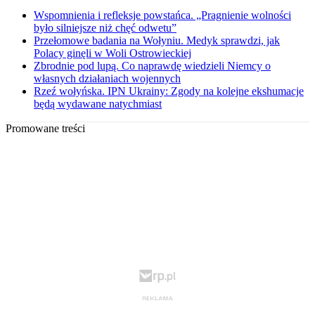
Wspomnienia i refleksje powstańca. „Pragnienie wolności
było silniejsze niż chęć odwetu”
Przełomowe badania na Wołyniu. Medyk sprawdzi, jak
Polacy ginęli w Woli Ostrowieckiej
Zbrodnie pod lupą. Co naprawdę wiedzieli Niemcy o
własnych działaniach wojennych
Rzeź wołyńska. IPN Ukrainy: Zgody na kolejne ekshumacje
będą wydawane natychmiast
Promowane treści