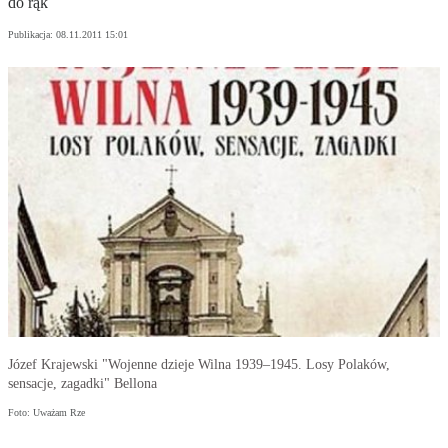
do rąk
Publikacja:
08.11.2011 15:01
Józef Krajewski "Wojenne dzieje Wilna 1939–1945. Losy Polaków,
sensacje, zagadki" Bellona
Foto: Uważam Rze