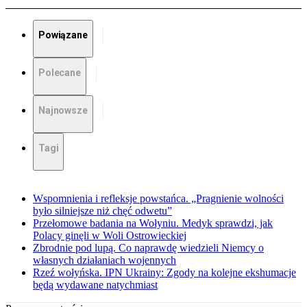
Powiązane
Polecane
Najnowsze
Tagi
Wspomnienia i refleksje powstańca. „Pragnienie wolności
było silniejsze niż chęć odwetu”
Przełomowe badania na Wołyniu. Medyk sprawdzi, jak
Polacy ginęli w Woli Ostrowieckiej
Zbrodnie pod lupą. Co naprawdę wiedzieli Niemcy o
własnych działaniach wojennych
Rzeź wołyńska. IPN Ukrainy: Zgody na kolejne ekshumacje
będą wydawane natychmiast