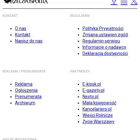
KONTAKT
REGULAMIN
O nas
Polityka Prywatności
Kontakt
Zmiana ustawień zgód
Napisz do nas
Regulamin serwisu
Informacje o nadawcy
Deklaracja dostępności
REKLAMA I PRENUMERATA
PARTNERZY
Reklama
E-kiosk.pl
Ogłoszenia
E-gazety.pl
Prenumerata
Nexto.pl
Archiwum
Mała księgowość
Kancelarierp.pl
Wieści Rolnicze
Życie Warszawy
NASZE WYDARZENIA