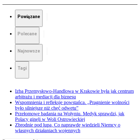
Powiązane
Polecane
Najnowsze
Tagi
Izba Przemysłowo-Handlowa w Krakowie była jak centrum
arbitrażu i mediacji dla biznesu
Wspomnienia i refleksje powstańca. „Pragnienie wolności
było silniejsze niż chęć odwetu”
Przełomowe badania na Wołyniu. Medyk sprawdzi, jak
Polacy ginęli w Woli Ostrowieckiej
Zbrodnie pod lupą. Co naprawdę wiedzieli Niemcy o
własnych działaniach wojennych