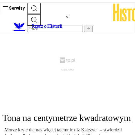
Serwisy
R
zecz o Historii
Tona na centymetrze kwadratowym
„Morze kryje dla nas więcej tajemnic niż Księżyc" – stwierdził