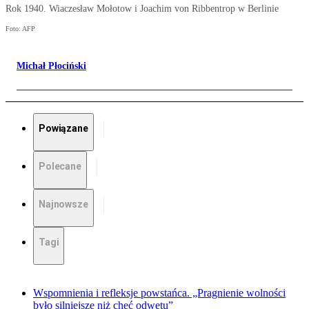
Rok 1940. Wiaczesław Mołotow i Joachim von Ribbentrop w Berlinie
Foto: AFP
Michał Płociński
Powiązane
Polecane
Najnowsze
Tagi
Wspomnienia i refleksje powstańca. „Pragnienie wolności
było silniejsze niż chęć odwetu”