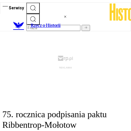
Serwisy
R
zecz o Historii
75. rocznica podpisania paktu
Ribbentrop-Mołotow