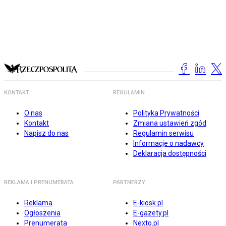
KONTAKT
REGULAMIN
O nas
Polityka Prywatności
Kontakt
Zmiana ustawień zgód
Napisz do nas
Regulamin serwisu
Informacje o nadawcy
Deklaracja dostępności
REKLAMA I PRENUMERATA
PARTNERZY
Reklama
E-kiosk.pl
Ogłoszenia
E-gazety.pl
Prenumerata
Nexto.pl