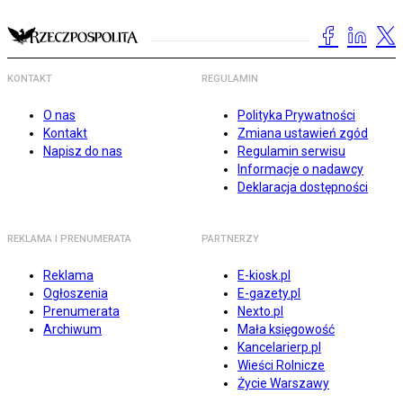
KONTAKT
REGULAMIN
O nas
Polityka Prywatności
Kontakt
Zmiana ustawień zgód
Napisz do nas
Regulamin serwisu
Informacje o nadawcy
Deklaracja dostępności
REKLAMA I PRENUMERATA
PARTNERZY
Reklama
E-kiosk.pl
Ogłoszenia
E-gazety.pl
Prenumerata
Nexto.pl
Archiwum
Mała księgowość
Kancelarierp.pl
Wieści Rolnicze
Życie Warszawy