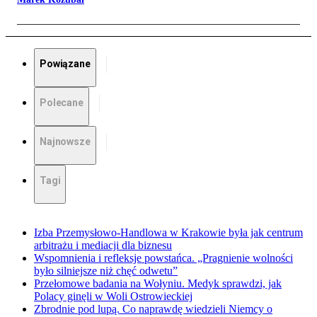
Powiązane
Polecane
Najnowsze
Tagi
Izba Przemysłowo-Handlowa w Krakowie była jak centrum
arbitrażu i mediacji dla biznesu
Wspomnienia i refleksje powstańca. „Pragnienie wolności
było silniejsze niż chęć odwetu”
Przełomowe badania na Wołyniu. Medyk sprawdzi, jak
Polacy ginęli w Woli Ostrowieckiej
Zbrodnie pod lupą. Co naprawdę wiedzieli Niemcy o