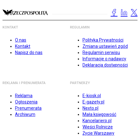
KONTAKT
REGULAMIN
O nas
Polityka Prywatności
Kontakt
Zmiana ustawień zgód
Napisz do nas
Regulamin serwisu
Informacje o nadawcy
Deklaracja dostępności
REKLAMA I PRENUMERATA
PARTNERZY
Reklama
E-kiosk.pl
Ogłoszenia
E-gazety.pl
Prenumerata
Nexto.pl
Archiwum
Mała księgowość
Kancelarierp.pl
Wieści Rolnicze
Życie Warszawy