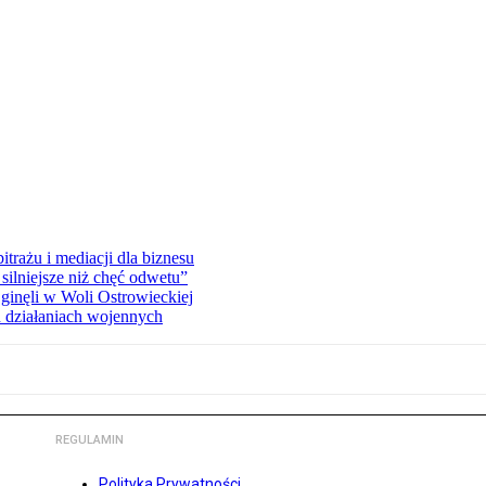
rażu i mediacji dla biznesu
silniejsze niż chęć odwetu”
ginęli w Woli Ostrowieckiej
 działaniach wojennych
REGULAMIN
Polityka Prywatności