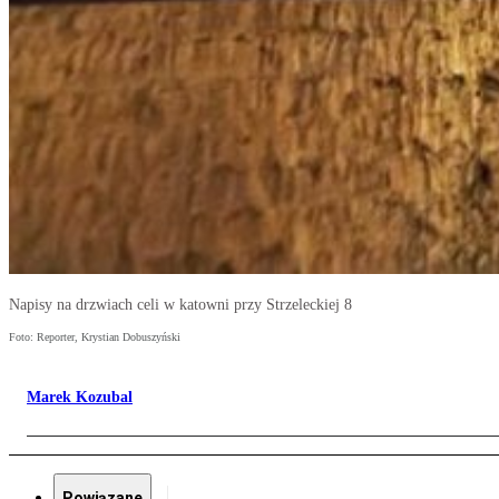
Napisy na drzwiach celi w katowni przy Strzeleckiej 8
Foto: Reporter, Krystian Dobuszyński
Marek Kozubal
Powiązane