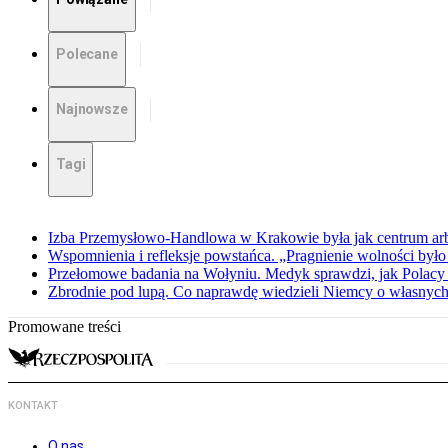
Polecane
Najnowsze
Tagi
Izba Przemysłowo-Handlowa w Krakowie była jak centrum arbit
Wspomnienia i refleksje powstańca. „Pragnienie wolności było 
Przełomowe badania na Wołyniu. Medyk sprawdzi, jak Polacy 
Zbrodnie pod lupą. Co naprawdę wiedzieli Niemcy o własnych
Promowane treści
KONTAKT
O nas