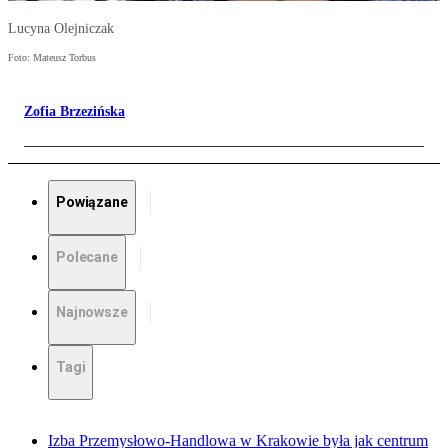
Lucyna Olejniczak
Foto: Mateusz Torbus
Zofia Brzezińska
Powiązane
Polecane
Najnowsze
Tagi
Izba Przemysłowo-Handlowa w Krakowie była jak centrum