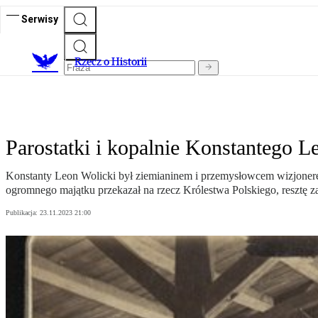
Serwisy
R
zecz o Historii
Parostatki i kopalnie Konstantego 
Konstanty Leon Wolicki był ziemianinem i przemysłowcem wizjonere
ogromnego majątku przekazał na rzecz Królestwa Polskiego, resztę 
Publikacja:
23.11.2023 21:00