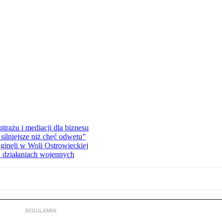
rażu i mediacji dla biznesu
silniejsze niż chęć odwetu”
ginęli w Woli Ostrowieckiej
 działaniach wojennych
REGULAMIN