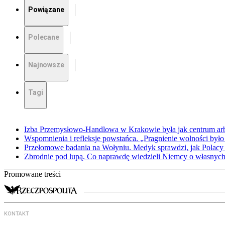
Powiązane
Polecane
Najnowsze
Tagi
Izba Przemysłowo-Handlowa w Krakowie była jak centrum arbit
Wspomnienia i refleksje powstańca. „Pragnienie wolności było 
Przełomowe badania na Wołyniu. Medyk sprawdzi, jak Polacy 
Zbrodnie pod lupą. Co naprawdę wiedzieli Niemcy o własnych
Promowane treści
KONTAKT