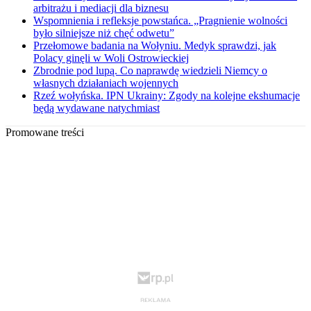
arbitrażu i mediacji dla biznesu
Wspomnienia i refleksje powstańca. „Pragnienie wolności
było silniejsze niż chęć odwetu”
Przełomowe badania na Wołyniu. Medyk sprawdzi, jak
Polacy ginęli w Woli Ostrowieckiej
Zbrodnie pod lupą. Co naprawdę wiedzieli Niemcy o
własnych działaniach wojennych
Rzeź wołyńska. IPN Ukrainy: Zgody na kolejne ekshumacje
będą wydawane natychmiast
Promowane treści