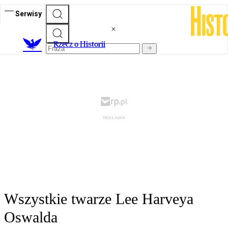
Serwisy
R
zecz o Historii
Wszystkie twarze Lee Harveya
Oswalda