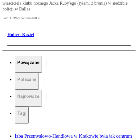
właściciela klubu nocnego Jacka Ruby'ego (tyłem, z bronią) w siedzibie
policji w Dallas
Foto: UPPA/Photoshot/be&w
Hubert Kozieł
Powiązane
Polecane
Najnowsze
Tagi
Izba Przemysłowo-Handlowa w Krakowie była jak centrum