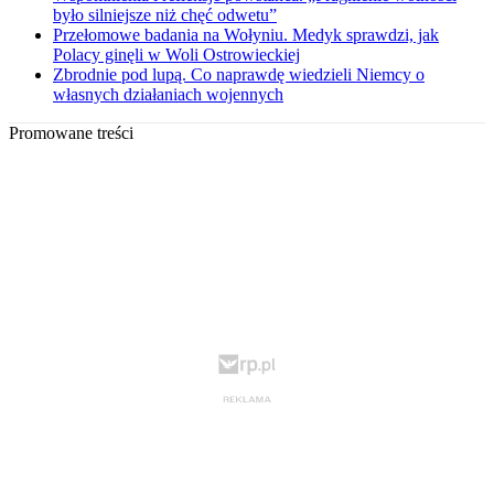
było silniejsze niż chęć odwetu”
Przełomowe badania na Wołyniu. Medyk sprawdzi, jak
Polacy ginęli w Woli Ostrowieckiej
Zbrodnie pod lupą. Co naprawdę wiedzieli Niemcy o
własnych działaniach wojennych
Promowane treści