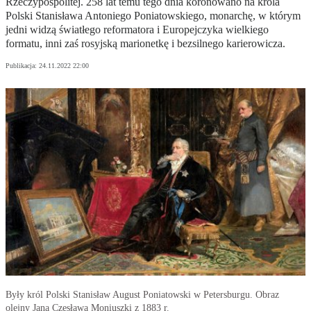
Rzeczypospolitej. 258 lat temu tego dnia koronowano na króla
Polski Stanisława Antoniego Poniatowskiego, monarchę, w którym
jedni widzą światłego reformatora i Europejczyka wielkiego
formatu, inni zaś rosyjską marionetkę i bezsilnego karierowicza.
Publikacja:
24.11.2022 22:00
Były król Polski Stanisław August Poniatowski w Petersburgu. Obraz
olejny Jana Czesława Moniuszki z 1883 r.