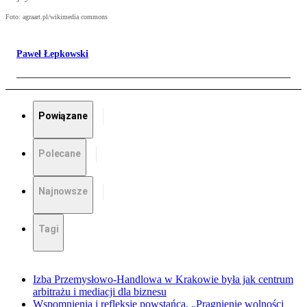
Foto: agraart.pl/wikimedia commons
Paweł Łepkowski
Powiązane
Polecane
Najnowsze
Tagi
Izba Przemysłowo-Handlowa w Krakowie była jak centrum
arbitrażu i mediacji dla biznesu
Wspomnienia i refleksje powstańca. „Pragnienie wolności