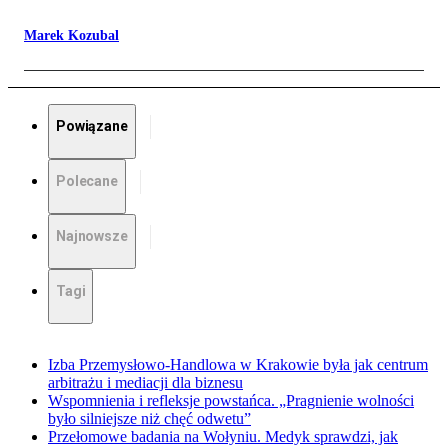
Marek Kozubal
Powiązane
Polecane
Najnowsze
Tagi
Izba Przemysłowo-Handlowa w Krakowie była jak centrum
arbitrażu i mediacji dla biznesu
Wspomnienia i refleksje powstańca. „Pragnienie wolności
było silniejsze niż chęć odwetu”
Przełomowe badania na Wołyniu. Medyk sprawdzi, jak