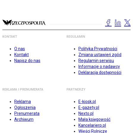
KONTAKT
REGULAMIN
O nas
Polityka Prywatności
Kontakt
Zmiana ustawień zgód
Napisz do nas
Regulamin serwisu
Informacje o nadawcy
Deklaracja dostępności
REKLAMA I PRENUMERATA
PARTNERZY
Reklama
E-kiosk.pl
Ogłoszenia
E-gazety.pl
Prenumerata
Nexto.pl
Archiwum
Mała księgowość
Kancelarierp.pl
Wieści Rolnicze