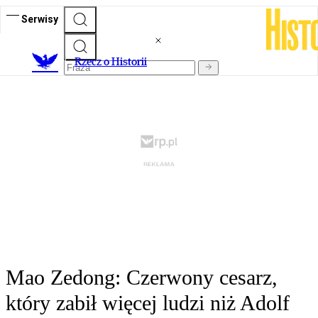
Serwisy
R
zecz o Historii
Mao Zedong: Czerwony cesarz,
który zabił więcej ludzi niż Adolf