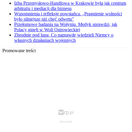
Izba Przemysłowo-Handlowa w Krakowie była jak centrum
arbitrażu i mediacji dla biznesu
Wspomnienia i refleksje powstańca. „Pragnienie wolności
było silniejsze niż chęć odwetu”
Przełomowe badania na Wołyniu. Medyk sprawdzi, jak
Polacy ginęli w Woli Ostrowieckiej
Zbrodnie pod lupą. Co naprawdę wiedzieli Niemcy o
własnych działaniach wojennych
Promowane treści