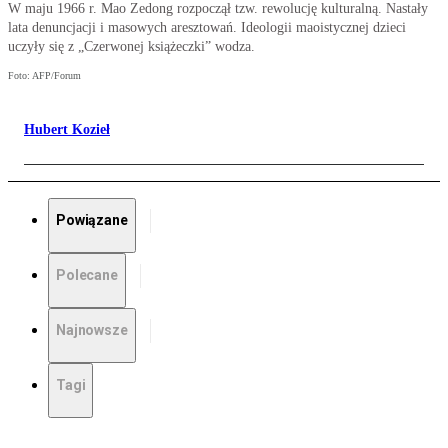
W maju 1966 r. Mao Zedong rozpoczął tzw. rewolucję kulturalną. Nastały
lata denuncjacji i masowych aresztowań. Ideologii maoistycznej dzieci
uczyły się z „Czerwonej książeczki” wodza.
Foto: AFP/Forum
Hubert Kozieł
Powiązane
Polecane
Najnowsze
Tagi