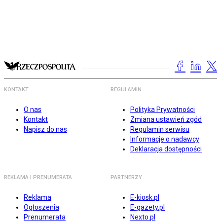
KONTAKT
REGULAMIN
O nas
Polityka Prywatności
Kontakt
Zmiana ustawień zgód
Napisz do nas
Regulamin serwisu
Informacje o nadawcy
Deklaracja dostępności
REKLAMA I PRENUMERATA
PARTNERZY
Reklama
E-kiosk.pl
Ogłoszenia
E-gazety.pl
Prenumerata
Nexto.pl