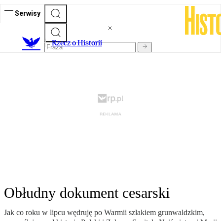
Serwisy
R
zecz o Historii
Obłudny dokument cesarski
Jak co roku w lipcu wędruję po Warmii szlakiem grunwaldzkim,