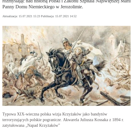
rozmyślając nad historią Polski i Zakonu Szpitala Najświętszej Marii
Panny Domu Niemieckiego w Jerozolimie.
Aktualizacja:
15.07.2021 15:23
Publikacja:
15.07.2021 14:52
Typowa XIX-wieczna polska wizja Krzyżaków jako bandytów
terroryzujących polskie pogranicze. Akwarela Juliusza Kossaka z 1894 r.
zatytułowana „Napad Krzyżaków”