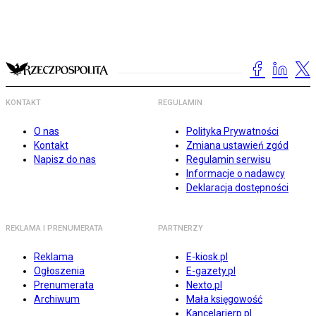
KONTAKT
REGULAMIN
O nas
Polityka Prywatności
Kontakt
Zmiana ustawień zgód
Napisz do nas
Regulamin serwisu
Informacje o nadawcy
Deklaracja dostępności
REKLAMA I PRENUMERATA
PARTNERZY
Reklama
E-kiosk.pl
Ogłoszenia
E-gazety.pl
Prenumerata
Nexto.pl
Archiwum
Mała księgowość
Kancelarierp.pl