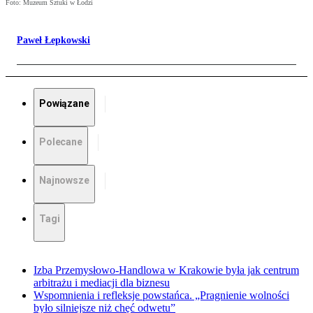
Foto: Muzeum Sztuki w Łodzi
Paweł Łepkowski
Powiązane
Polecane
Najnowsze
Tagi
Izba Przemysłowo-Handlowa w Krakowie była jak centrum
arbitrażu i mediacji dla biznesu
Wspomnienia i refleksje powstańca. „Pragnienie wolności
było silniejsze niż chęć odwetu”