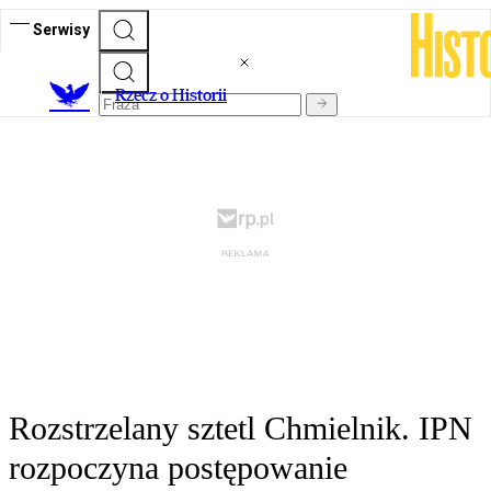
Serwisy
R
zecz o Historii
Rozstrzelany sztetl Chmielnik. IPN
rozpoczyna postępowanie