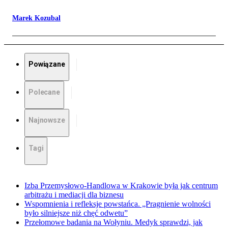
Marek Kozubal
Powiązane
Polecane
Najnowsze
Tagi
Izba Przemysłowo-Handlowa w Krakowie była jak centrum
arbitrażu i mediacji dla biznesu
Wspomnienia i refleksje powstańca. „Pragnienie wolności
było silniejsze niż chęć odwetu”
Przełomowe badania na Wołyniu. Medyk sprawdzi, jak