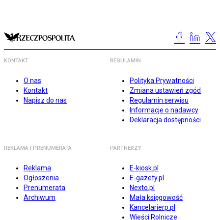
KONTAKT
REGULAMIN
O nas
Polityka Prywatności
Kontakt
Zmiana ustawień zgód
Napisz do nas
Regulamin serwisu
Informacje o nadawcy
Deklaracja dostępności
REKLAMA I PRENUMERATA
PARTNERZY
Reklama
E-kiosk.pl
Ogłoszenia
E-gazety.pl
Prenumerata
Nexto.pl
Archiwum
Mała księgowość
Kancelarierp.pl
Wieści Rolnicze