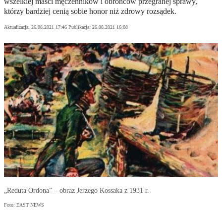
wszelkiej maści męczenników i obrońców przegranej sprawy,
którzy bardziej cenią sobie honor niż zdrowy rozsądek.
Aktualizacja:
26.08.2021 17:46
Publikacja:
26.08.2021 16:08
„Reduta Ordona” – obraz Jerzego Kossaka z 1931 r.
Foto: EAST NEWS