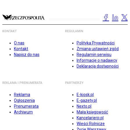
KONTAKT
REGULAMIN
O nas
Polityka Prywatności
Kontakt
Zmiana ustawień zgód
Napisz do nas
Regulamin serwisu
Informacje o nadawcy
Deklaracja dostępności
REKLAMA I PRENUMERATA
PARTNERZY
Reklama
E-kiosk.pl
Ogłoszenia
E-gazety.pl
Prenumerata
Nexto.pl
Archiwum
Mała księgowość
Kancelarierp.pl
Wieści Rolnicze
Życie Warszawy