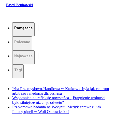
Paweł Łepkowski
Powiązane
Polecane
Najnowsze
Tagi
Izba Przemysłowo-Handlowa w Krakowie była jak centrum
arbitrażu i mediacji dla biznesu
Wspomnienia i refleksje powstańca. „Pragnienie wolności
było silniejsze niż chęć odwetu”
Przełomowe badania na Wołyniu. Medyk sprawdzi, jak
Polacy ginęli w Woli Ostrowieckiej