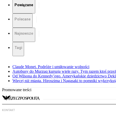
Powiązane
Polecane
Najnowsze
Tagi
Claude Monet. Podróże i umiłowanie wolności
Autobusy do Murzuq kursują wiele razy. Tym razem ktoś przeżył
Od Wilsona do Kennedy’ego. Amerykańskie dziedzictwo Dekl
Więcej niż miasta. Hiroszima i Nagasaki to pomniki wykrzykują
Promowane treści
KONTAKT