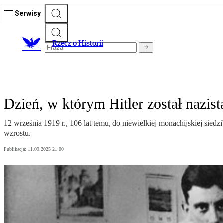
Serwisy
R
zecz o Historii
Dzień, w którym Hitler został nazist
12 września 1919 r., 106 lat temu, do niewielkiej monachijskiej sie
wzrostu.
Publikacja:
11.09.2025 21:00