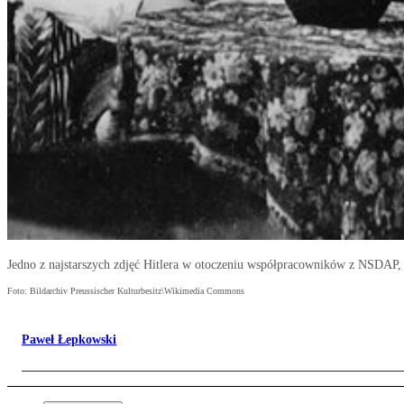
Jedno z najstarszych zdjęć Hitlera w otoczeniu współpracowników z NSDAP, 
Foto: Bildarchiv Preussischer Kulturbesitz\Wikimedia Commons
Paweł Łepkowski