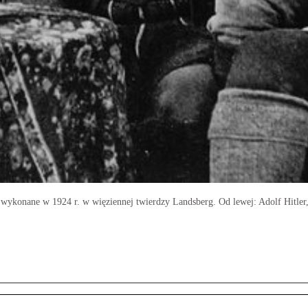
wykonane w 1924 r. w więziennej twierdzy Landsberg. Od lewej: Adolf Hitler