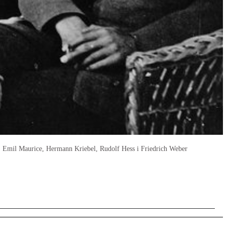
, Emil Maurice, Hermann Kriebel, Rudolf Hess i Friedrich Weber