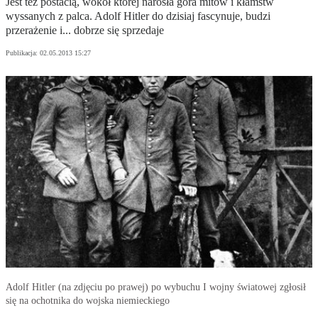
Jest też postacią, wokół której narosła góra mitów i kłamstw
wyssanych z palca. Adolf Hitler do dzisiaj fascynuje, budzi
przerażenie i... dobrze się sprzedaje
Publikacja:
02.05.2013 15:27
Adolf Hitler (na zdjęciu po prawej) po wybuchu I wojny światowej zgłosił
się na ochotnika do wojska niemieckiego