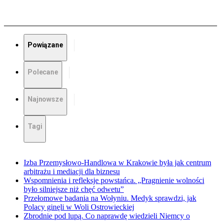
Powiązane
Polecane
Najnowsze
Tagi
Izba Przemysłowo-Handlowa w Krakowie była jak centrum
arbitrażu i mediacji dla biznesu
Wspomnienia i refleksje powstańca. „Pragnienie wolności
było silniejsze niż chęć odwetu”
Przełomowe badania na Wołyniu. Medyk sprawdzi, jak
Polacy ginęli w Woli Ostrowieckiej
Zbrodnie pod lupą. Co naprawdę wiedzieli Niemcy o