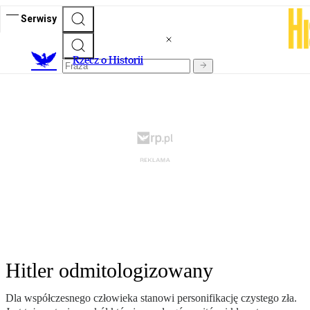
Serwisy
R
zecz o Historii
Hitler odmitologizowany
Dla współczesnego człowieka stanowi personifikację czystego zła.