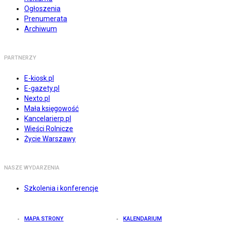
Ogłoszenia
Prenumerata
Archiwum
PARTNERZY
E-kiosk.pl
E-gazety.pl
Nexto.pl
Mała księgowość
Kancelarierp.pl
Wieści Rolnicze
Życie Warszawy
NASZE WYDARZENIA
Szkolenia i konferencje
MAPA STRONY
KALENDARIUM