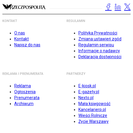
KONTAKT
REGULAMIN
O nas
Polityka Prywatności
Kontakt
Zmiana ustawień zgód
Napisz do nas
Regulamin serwisu
Informacje o nadawcy
Deklaracja dostępności
REKLAMA I PRENUMERATA
PARTNERZY
Reklama
E-kiosk.pl
Ogłoszenia
E-gazety.pl
Prenumerata
Nexto.pl
Archiwum
Mała księgowość
Kancelarierp.pl
Wieści Rolnicze
Życie Warszawy