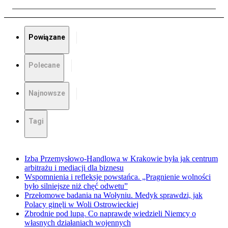
Powiązane
Polecane
Najnowsze
Tagi
Izba Przemysłowo-Handlowa w Krakowie była jak centrum
arbitrażu i mediacji dla biznesu
Wspomnienia i refleksje powstańca. „Pragnienie wolności
było silniejsze niż chęć odwetu”
Przełomowe badania na Wołyniu. Medyk sprawdzi, jak
Polacy ginęli w Woli Ostrowieckiej
Zbrodnie pod lupą. Co naprawdę wiedzieli Niemcy o
własnych działaniach wojennych