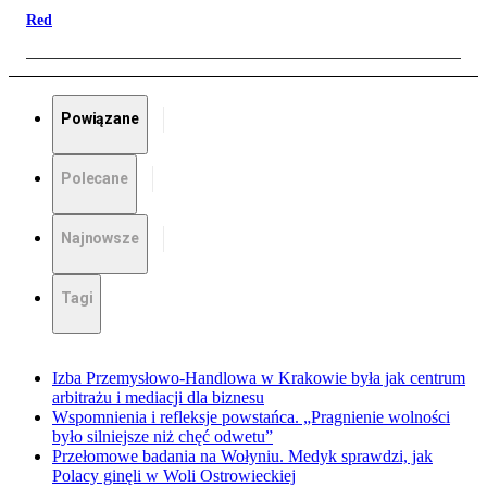
Red
Powiązane
Polecane
Najnowsze
Tagi
Izba Przemysłowo-Handlowa w Krakowie była jak centrum
arbitrażu i mediacji dla biznesu
Wspomnienia i refleksje powstańca. „Pragnienie wolności
było silniejsze niż chęć odwetu”
Przełomowe badania na Wołyniu. Medyk sprawdzi, jak
Polacy ginęli w Woli Ostrowieckiej