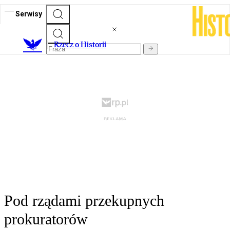
Serwisy
R
zecz o Historii
Pod rządami przekupnych
prokuratorów