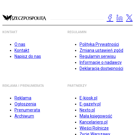
KONTAKT
REGULAMIN
O nas
Polityka Prywatności
Kontakt
Zmiana ustawień zgód
Napisz do nas
Regulamin serwisu
Informacje o nadawcy
Deklaracja dostępności
REKLAMA I PRENUMERATA
PARTNERZY
Reklama
E-kiosk.pl
Ogłoszenia
E-gazety.pl
Prenumerata
Nexto.pl
Archiwum
Mała księgowość
Kancelarierp.pl
Wieści Rolnicze
Życie Warszawy