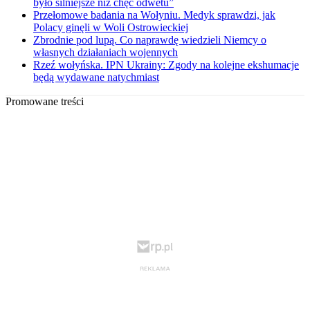
było silniejsze niż chęć odwetu”
Przełomowe badania na Wołyniu. Medyk sprawdzi, jak
Polacy ginęli w Woli Ostrowieckiej
Zbrodnie pod lupą. Co naprawdę wiedzieli Niemcy o
własnych działaniach wojennych
Rzeź wołyńska. IPN Ukrainy: Zgody na kolejne ekshumacje
będą wydawane natychmiast
Promowane treści