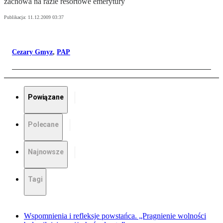
zachowa na razie resortowe emerytury
Publikacja:
11.12.2009 03:37
Cezary Gmyz
,
PAP
Powiązane
Polecane
Najnowsze
Tagi
Wspomnienia i refleksje powstańca. „Pragnienie wolności